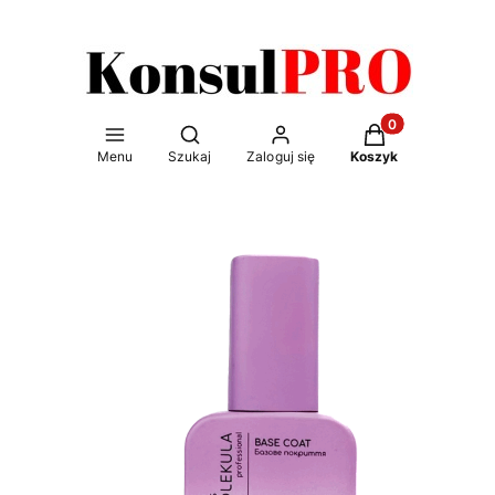
Otwórz wyszukiwarkę
Produkty w kosz
Menu
Szukaj
Zaloguj się
Koszyk