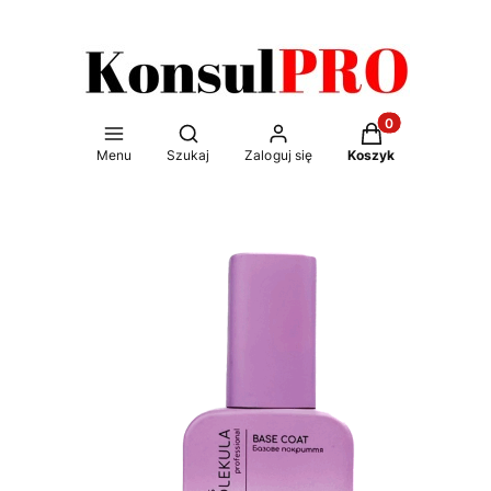
Otwórz wyszukiwarkę
Produkty w kosz
Menu
Szukaj
Zaloguj się
Koszyk