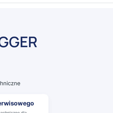
AGGER
chniczne
serwisowego
techniczne dla