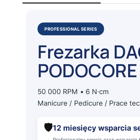
PROFESSIONAL SERIES
Frezarka D
PODOCORE
50 000 RPM • 6 N·cm
Manicure / Pedicure / Prace te
🛡️
12 miesięcy wsparcia 
Profesjonalny serwis oraz wsparcie 