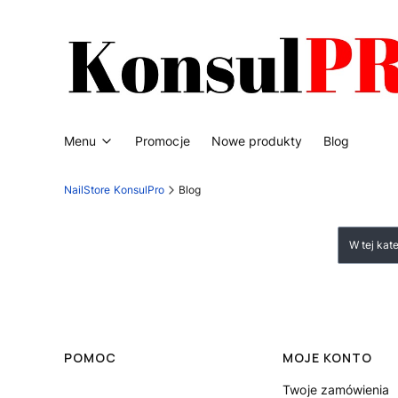
Menu
Promocje
Nowe produkty
Blog
NailStore KonsulPro
Blog
W tej kat
Linki w stopce
POMOC
MOJE KONTO
Twoje zamówienia