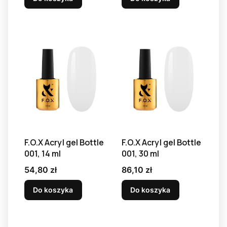
F.O.X Acryl gel Bottle
F.O.X Acryl gel Bottle
001, 14 ml
001, 30 ml
Cena
Cena
54,80 zł
86,10 zł
Do koszyka
Do koszyka