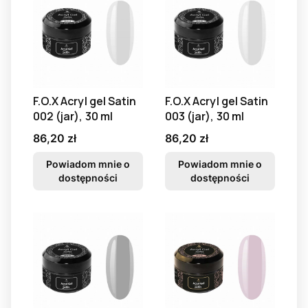
F.O.X Acryl gel Satin
F.O.X Acryl gel Satin
002 (jar), 30 ml
003 (jar), 30 ml
Cena
Cena
86,20 zł
86,20 zł
Powiadom mnie o
Powiadom mnie o
dostępności
dostępności