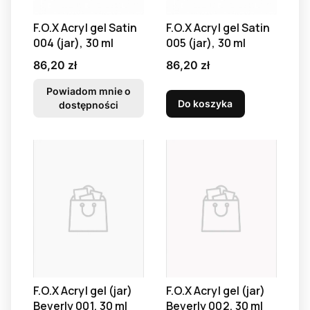
F.O.X Acryl gel Satin
F.O.X Acryl gel Satin
004 (jar), 30 ml
005 (jar), 30 ml
Cena
Cena
86,20 zł
86,20 zł
Powiadom mnie o
Do koszyka
dostępności
F.O.X Acryl gel (jar)
F.O.X Acryl gel (jar)
Beverly 001, 30 ml
Beverly 002, 30 ml