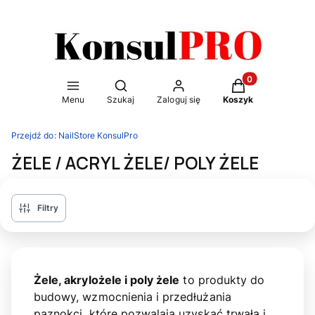
Otwórz wyszukiwarkę
Produkty w kosz
Menu
Szukaj
Zaloguj się
Koszyk
Przejdź do:
NailStore KonsulPro
ŻELE / ACRYL ŻELE/ POLY ŻELE
Filtry
Żele, akrylożele i poly żele
to produkty do
budowy, wzmocnienia i przedłużania
paznokci, które pozwalają uzyskać trwałą i