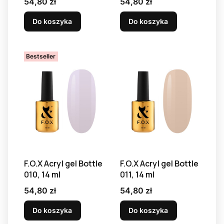
Cena
Cena
54,80 zł
54,80 zł
Do koszyka
Do koszyka
Bestseller
F.O.X Acryl gel Bottle
F.O.X Acryl gel Bottle
010, 14 ml
011, 14 ml
Cena
Cena
54,80 zł
54,80 zł
Do koszyka
Do koszyka