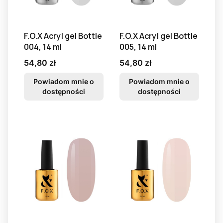
F.O.X Acryl gel Bottle
F.O.X Acryl gel Bottle
004, 14 ml
005, 14 ml
Cena
Cena
54,80 zł
54,80 zł
Powiadom mnie o
Powiadom mnie o
dostępności
dostępności