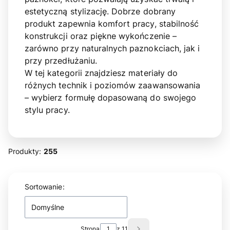
estetyczną stylizację. Dobrze dobrany
produkt zapewnia komfort pracy, stabilność
konstrukcji oraz piękne wykończenie –
zarówno przy naturalnych paznokciach, jak i
przy przedłużaniu.
W tej kategorii znajdziesz materiały do
różnych technik i poziomów zaawansowania
– wybierz formułę dopasowaną do swojego
stylu pracy.
Produkty:
255
Lista produktów
Sortowanie:
Domyślne
Strona
z 11