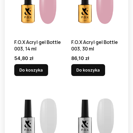
F.O.X Acryl gel Bottle
F.O.X Acryl gel Bottle
003, 14 ml
003, 30 ml
Cena
Cena
54,80 zł
86,10 zł
Do koszyka
Do koszyka