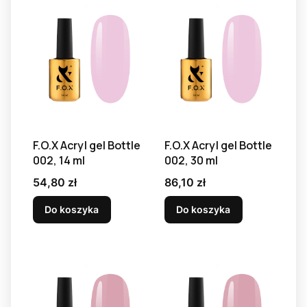
F.O.X Acryl gel Bottle
F.O.X Acryl gel Bottle
002, 14 ml
002, 30 ml
Cena
Cena
54,80 zł
86,10 zł
Do koszyka
Do koszyka