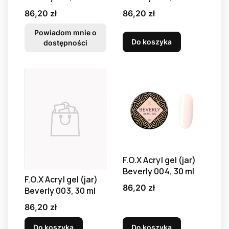
Cena
Cena
86,20 zł
86,20 zł
Powiadom mnie o
Do koszyka
dostępności
F.O.X Acryl gel (jar)
Beverly 004, 30 ml
F.O.X Acryl gel (jar)
Cena
86,20 zł
Beverly 003, 30 ml
Cena
86,20 zł
Do koszyka
Do koszyka