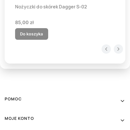
Nożyczki do skórek Dagger S-02
Cena
85,00 zł
Do koszyka
Linki w stopce
POMOC
MOJE KONTO