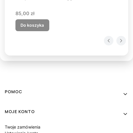
Cena
85,00 zł
Do koszyka
Linki w stopce
POMOC
MOJE KONTO
Twoje zamówienia