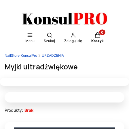
Otwórz wyszukiwarkę
Produkty w kosz
Menu
Szukaj
Zaloguj się
Koszyk
NailStore KonsulPro
URZĄDZENIA
Myjki ultradżwiękowe
Produkty:
Brak