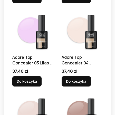
Adore Top
Adore Top
Concealer 03 Lilas -
Concealer 04
top kamuflażowy, 8
Ombre - top
Cena
Cena
37,40 zł
37,40 zł
ml
kamuflażowy, 8 ml
Do koszyka
Do koszyka