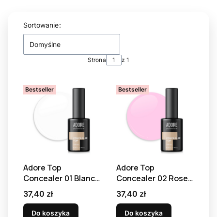
Lista produktów
Sortowanie:
Domyślne
Strona
z 1
Bestseller
Bestseller
Adore Top
Adore Top
Concealer 01 Blanc -
Concealer 02 Rose -
top kamuflażowy, 8
top kamuflażowy, 8
Cena
Cena
37,40 zł
37,40 zł
ml
ml
Do koszyka
Do koszyka