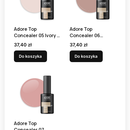
Adore Top
Adore Top
Concealer 05 Ivory -
Concealer 06
top kamuflażowy, 8
Almond - top
Cena
Cena
37,40 zł
37,40 zł
ml
kamuflażowy, 8 ml
Do koszyka
Do koszyka
Adore Top
Concealer 07