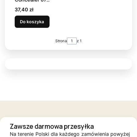
Caramel - top
Cena
37,40 zł
kamuflażowy, 8 ml
Do koszyka
Strona
z 1
Zawsze darmowa przesyłka
Na terenie Polski dla każdego zamówienia powyżej