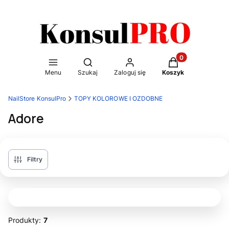
Otwórz wyszukiwarkę
Produkty w kosz
Menu
Szukaj
Zaloguj się
Koszyk
NailStore KonsulPro
TOPY KOLOROWE I OZDOBNE
Adore
Filtry
Produkty:
7