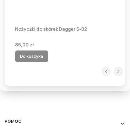
Nożyczki do skórek Dagger S-02
Cena
85,00 zł
Do koszyka
Linki w stopce
POMOC