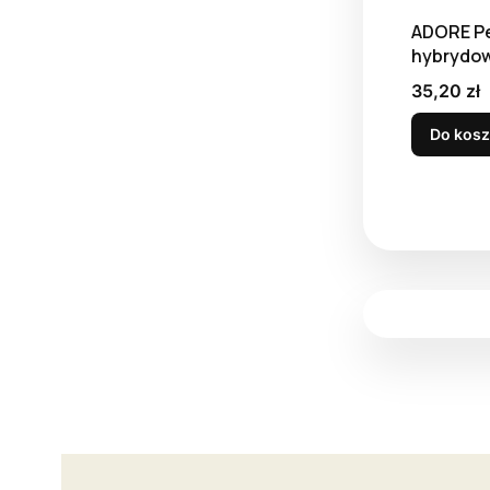
ADORE Pe
hybrydow
W-09, 8 
Cena
35,20 zł
Do kos