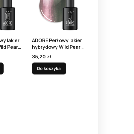
y lakier
ADORE Perłowy lakier
ld Pearls
hybrydowy Wild Pearls
W-08, 8 ml
Cena
35,20 zł
Do koszyka