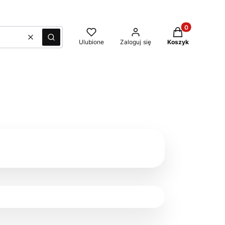
Produkty w kos
Wyczyść
Szukaj
Ulubione
Zaloguj się
Koszyk