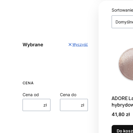
Lista
Sortowanie
Domyśln
Wybrane
Wyczyść
CENA
Cena od
Cena do
ADORE La
hybrydow
zł
zł
Nude E-05
Cena
41,80 zł
Do kos