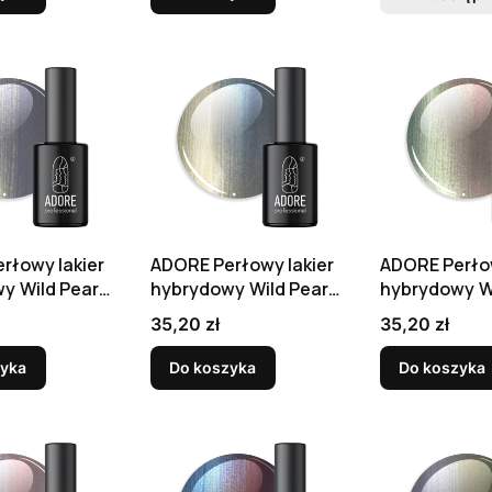
rłowy lakier
ADORE Perłowy lakier
ADORE Perłow
y Wild Pearls
hybrydowy Wild Pearls
hybrydowy Wi
l
W-02, 8 ml
W-03, 8 ml
Cena
Cena
35,20 zł
35,20 zł
zyka
Do koszyka
Do koszyka