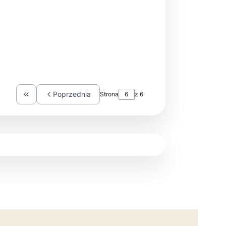
Poprzednia
Strona
z 6
Wróć do pierwszej strony z produktami