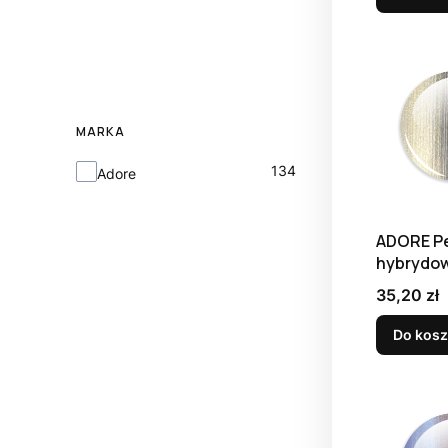
MARKA
Marka
134
Adore
ADORE Pe
hybrydow
W-01, 8 m
Cena
35,20 zł
Do kos