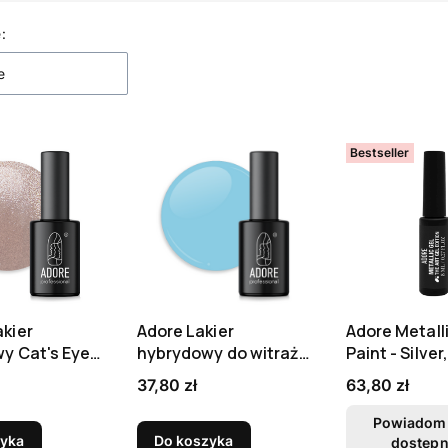
 produktów
:
e
Bestseller
kier
Adore Lakier
Adore Metall
y Cat's Eye
hybrydowy do witraży
Paint - Silver
, 8 ml
MG-03 - seaglass, 8
Cena
Cena
37,80 zł
63,80 zł
ml
Powiadom 
zyka
Do koszyka
dostępn