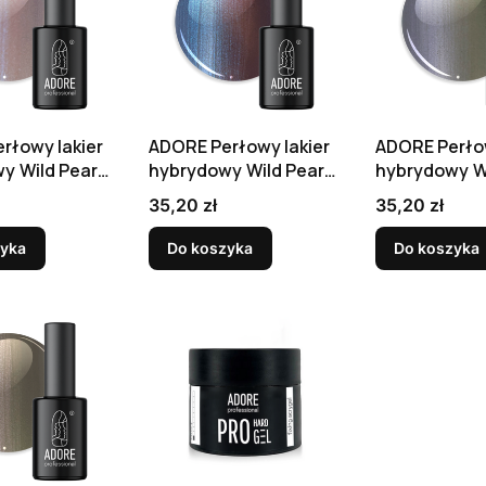
rłowy lakier
ADORE Perłowy lakier
ADORE Perłow
y Wild Pearls
hybrydowy Wild Pearls
hybrydowy Wi
l
W-06, 8 ml
W-07, 8 ml
Cena
Cena
35,20 zł
35,20 zł
zyka
Do koszyka
Do koszyka