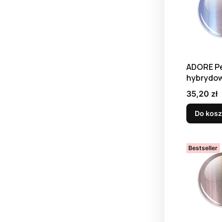
ADORE Pe
hybrydow
W-05, 8 m
Cena
35,20 zł
Do kos
Bestseller