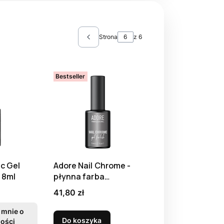
Strona
z 6
Poprzednie produkty
Bestseller
ic Gel
Adore Nail Chrome -
, 8ml
płynna farba
metaliczna, 8 ml
Cena
41,80 zł
mnie o
Do koszyka
ości