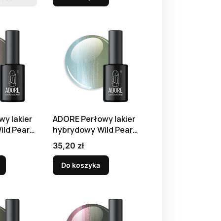
y lakier
ADORE Perłowy lakier
ld Pearls
hybrydowy Wild Pearls
W-04, 8 ml
Cena
35,20 zł
Do koszyka