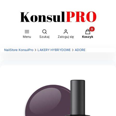
Otwórz wyszukiwarkę
Produkty w kosz
Menu
Szukaj
Zaloguj się
Koszyk
NailStore KonsulPro
LAKERY HYBRYDOWE
ADORE