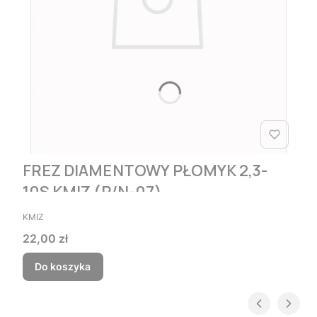
FREZ DIAMENTOWY PŁOMYK 2,3-
10S KMIZ (P/N-07)
PRODUCENT
KMIZ
Cena
22,00 zł
Do koszyka