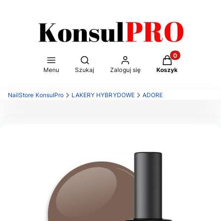
Otwórz wyszukiwarkę
Produkty w kosz
Menu
Szukaj
Zaloguj się
Koszyk
NailStore KonsulPro
LAKERY HYBRYDOWE
ADORE