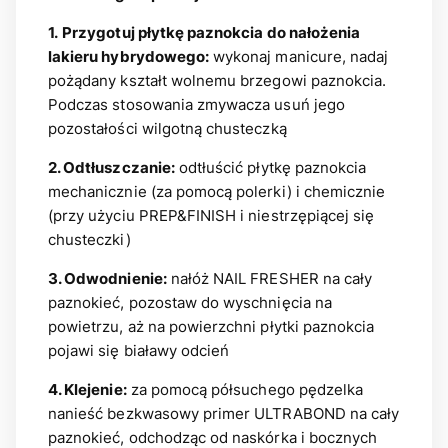
1.
Przygotuj płytkę paznokcia do nałożenia
lakieru hybrydowego:
wykonaj manicure, nadaj
pożądany kształt wolnemu brzegowi paznokcia.
Podczas stosowania zmywacza usuń jego
pozostałości wilgotną chusteczką
2. Odtłuszczanie:
odtłuścić płytkę paznokcia
mechanicznie (za pomocą polerki) i chemicznie
(przy użyciu PREP&FINISH i niestrzępiącej się
chusteczki)
3. Odwodnienie:
nałóż NAIL FRESHER na cały
paznokieć, pozostaw do wyschnięcia na
powietrzu, aż na powierzchni płytki paznokcia
pojawi się białawy odcień
4. Klejenie:
za pomocą półsuchego pędzelka
nanieść bezkwasowy primer ULTRABOND na cały
paznokieć, odchodząc od naskórka i bocznych