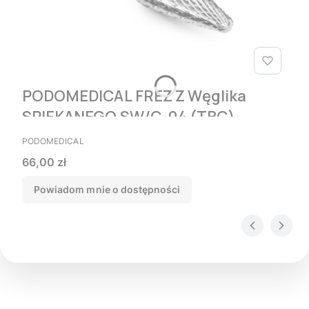
PODOMEDICAL FREZ Z Węglika
SPIEKANEGO SW/C-04 (ТВС)
PRODUCENT
PODOMEDICAL
Cena
66,00 zł
Powiadom mnie o dostępności