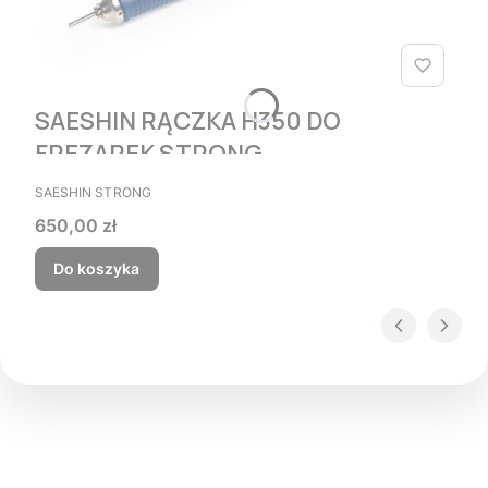
SAESHIN RĄCZKA H350 DO
FREZAREK STRONG
PRODUCENT
SAESHIN STRONG
Cena
650,00 zł
Do koszyka