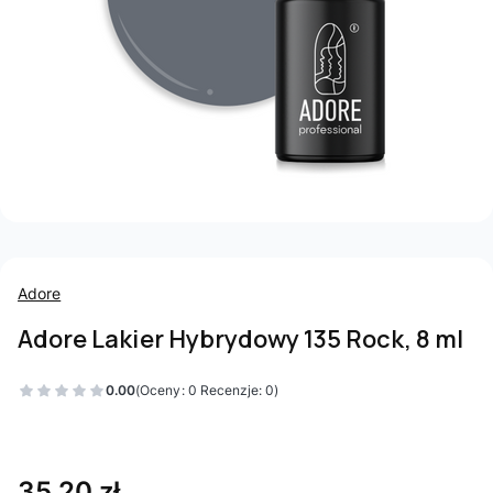
Adore
Adore Lakier Hybrydowy 135 Rock, 8 ml
0.00
(Oceny: 0 Recenzje: 0)
Cena
35,20 zł