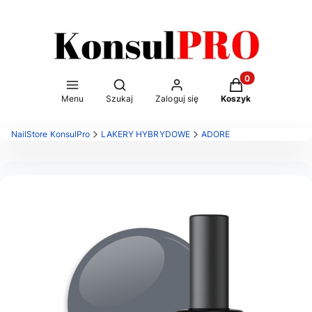
Otwórz wyszukiwarkę
Produkty w kosz
Menu
Szukaj
Zaloguj się
Koszyk
NailStore KonsulPro
LAKERY HYBRYDOWE
ADORE