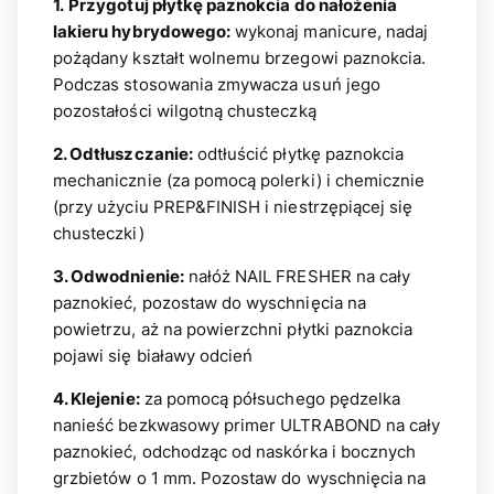
1.
Przygotuj płytkę paznokcia do nałożenia
lakieru hybrydowego:
wykonaj manicure, nadaj
pożądany kształt wolnemu brzegowi paznokcia.
Podczas stosowania zmywacza usuń jego
pozostałości wilgotną chusteczką
2. Odtłuszczanie:
odtłuścić płytkę paznokcia
mechanicznie (za pomocą polerki) i chemicznie
(przy użyciu PREP&FINISH i niestrzępiącej się
chusteczki)
3. Odwodnienie:
nałóż NAIL FRESHER na cały
paznokieć, pozostaw do wyschnięcia na
powietrzu, aż na powierzchni płytki paznokcia
pojawi się białawy odcień
4. Klejenie:
za pomocą półsuchego pędzelka
nanieść bezkwasowy primer ULTRABOND na cały
paznokieć, odchodząc od naskórka i bocznych
grzbietów o 1 mm. Pozostaw do wyschnięcia na