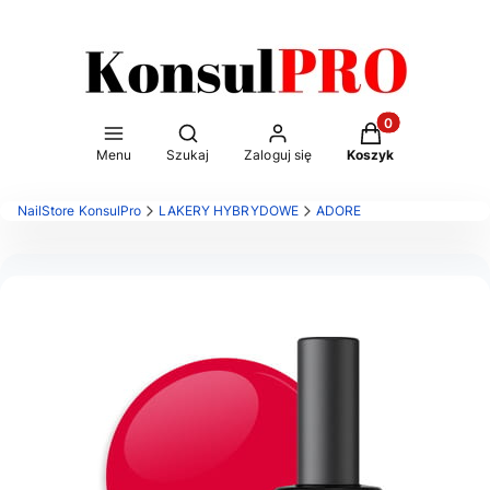
Otwórz wyszukiwarkę
Produkty w kosz
Menu
Szukaj
Zaloguj się
Koszyk
NailStore KonsulPro
LAKERY HYBRYDOWE
ADORE