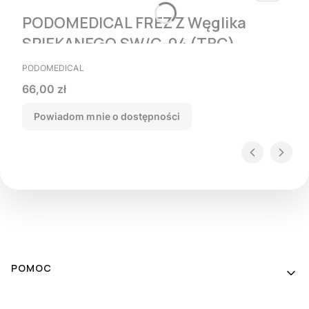
PODOMEDICAL FREZ Z Węglika
SPIEKANEGO SW/C-04 (ТВС)
PRODUCENT
PODOMEDICAL
Cena
66,00 zł
Powiadom mnie o dostępności
Linki w stopce
POMOC