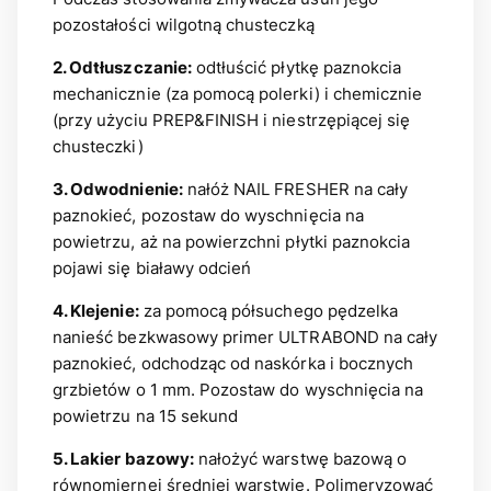
pozostałości wilgotną chusteczką
2. Odtłuszczanie:
odtłuścić płytkę paznokcia
mechanicznie (za pomocą polerki) i chemicznie
(przy użyciu PREP&FINISH i niestrzępiącej się
chusteczki)
3. Odwodnienie:
nałóż NAIL FRESHER na cały
paznokieć, pozostaw do wyschnięcia na
powietrzu, aż na powierzchni płytki paznokcia
pojawi się białawy odcień
4. Klejenie:
za pomocą półsuchego pędzelka
nanieść bezkwasowy primer ULTRABOND na cały
paznokieć, odchodząc od naskórka i bocznych
grzbietów o 1 mm. Pozostaw do wyschnięcia na
powietrzu na 15 sekund
5. Lakier bazowy:
nałożyć warstwę bazową o
równomiernej średniej warstwie. Polimeryzować