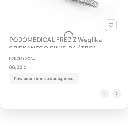
PODOMEDICAL FREZ Z Węglika
SPIEKANEGO SW/F-04 (ТВС)
PRODUCENT
PODOMEDICAL
Cena
66,00 zł
Powiadom mnie o dostępności