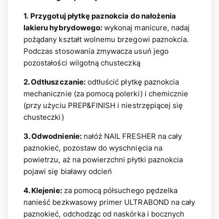
1.
Przygotuj płytkę paznokcia do nałożenia
lakieru hybrydowego:
wykonaj manicure, nadaj
pożądany kształt wolnemu brzegowi paznokcia.
Podczas stosowania zmywacza usuń jego
pozostałości wilgotną chusteczką
2. Odtłuszczanie:
odtłuścić płytkę paznokcia
mechanicznie (za pomocą polerki) i chemicznie
(przy użyciu PREP&FINISH i niestrzępiącej się
chusteczki)
3. Odwodnienie:
nałóż NAIL FRESHER na cały
paznokieć, pozostaw do wyschnięcia na
powietrzu, aż na powierzchni płytki paznokcia
pojawi się białawy odcień
4. Klejenie:
za pomocą półsuchego pędzelka
nanieść bezkwasowy primer ULTRABOND na cały
paznokieć, odchodząc od naskórka i bocznych