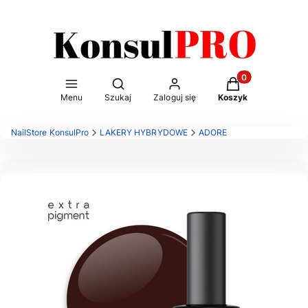
Otwórz wyszukiwarkę
Produkty w kosz
Menu
Szukaj
Zaloguj się
Koszyk
NailStore KonsulPro
LAKERY HYBRYDOWE
ADORE